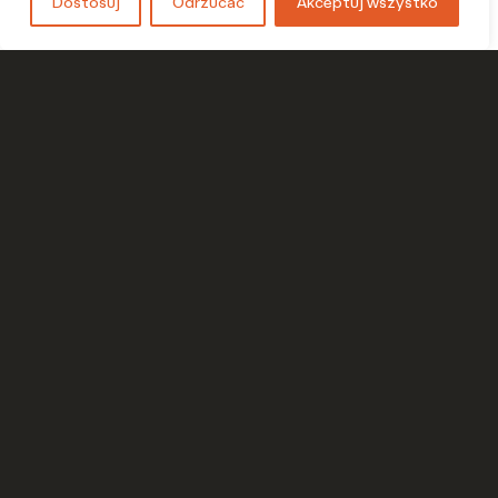
Dostosuj
Odrzucać
Akceptuj wszystko